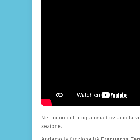
Nel menu del programma troviamo la voce
sezione.
Apriamo la funzionalità
Frequenza Ter