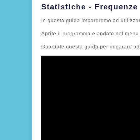
Statistiche - Frequenze
In questa guida impareremo ad utilizzar
Aprite il programma e andate nel menu S
Guardate questa guida per imparare ad 