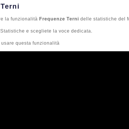
 Terni
e la funzionalità
Frequenze Terni
delle statistiche del 
tatistiche e scegliete la voce dedicata.
usare questa funzionalità