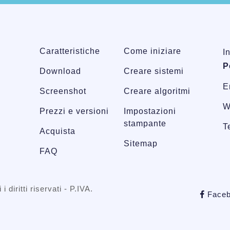
Caratteristiche
Come iniziare
I
P
Download
Creare sistemi
E
Screenshot
Creare algoritmi
W
Prezzi e versioni
Impostazioni
stampante
T
Acquista
Sitemap
FAQ
 i diritti riservati - P.IVA.
Faceb