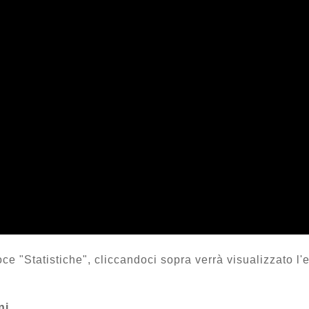
 "Statistiche", cliccandoci sopra verrà visualizzato l'e
ni
.