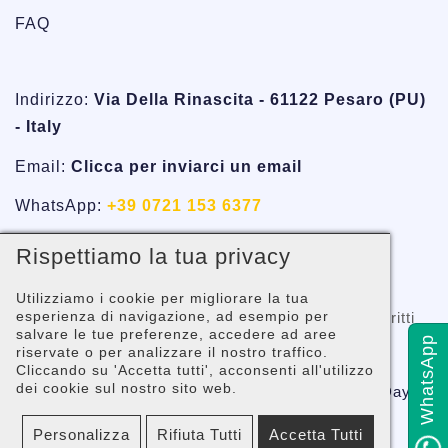
FAQ
Indirizzo:
Via Della Rinascita - 61122 Pesaro (PU)
- Italy
Email:
Clicca per inviarci un email
WhatsApp:
+39 0721 153 6377
Telefono:
+39 0721 153 6377
Rispettiamo la tua privacy
Utilizziamo i cookie per migliorare la tua
esperienza di navigazione, ad esempio per
Copyright © 2001 -
PESARO SYSTEM®
- Tutti i diritti
salvare le tue preferenze, accedere ad aree
riservati - P.IVA. 02058680410
WhatsApp
riservate o per analizzare il nostro traffico.
Cliccando su 'Accetta tutti', acconsenti all'utilizzo
dei cookie sul nostro sito web.
Facebook Pesaro System
Facebook Million-Day
Personalizza
Rifiuta Tutti
Accetta Tutti