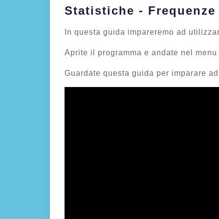
Statistiche - Frequenze
In questa guida impareremo ad utilizzar
Aprite il programma e andate nel menu S
Guardate questa guida per imparare ad 