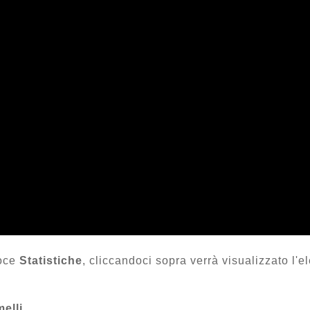
voce
Statistiche
, cliccandoci sopra verrà visualizzato l'e
elli
.