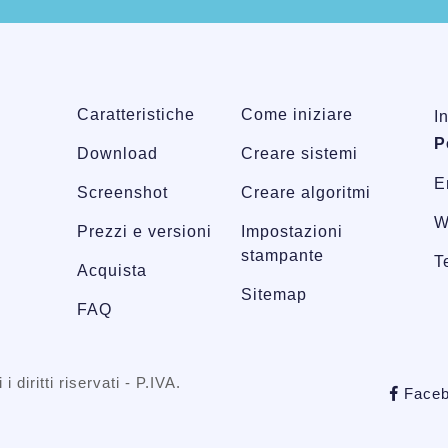
Caratteristiche
Come iniziare
I
P
Download
Creare sistemi
E
Screenshot
Creare algoritmi
W
Prezzi e versioni
Impostazioni
stampante
T
Acquista
Sitemap
FAQ
 i diritti riservati - P.IVA.
Faceb