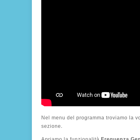
Nel menu del programma troviamo la 
sezione.
Apriamo la funzionalità
Frequenza Gem