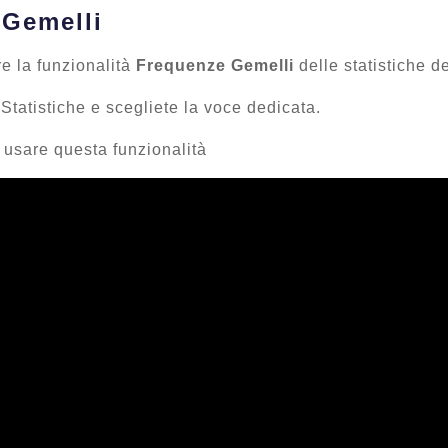
 Gemelli
e la funzionalità
Frequenze Gemelli
delle statistiche d
tatistiche e scegliete la voce dedicata.
usare questa funzionalità